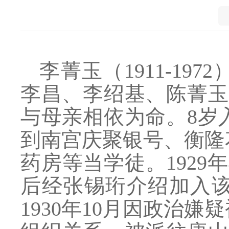
李菁玉（
1911-1
李昌、李绍基、陈菁玉
与母亲相依为命。8岁
到南宫庆聚银号、衡隆
药房等当学徒。192
后经张锡珩介绍加入
1930年10月因政治