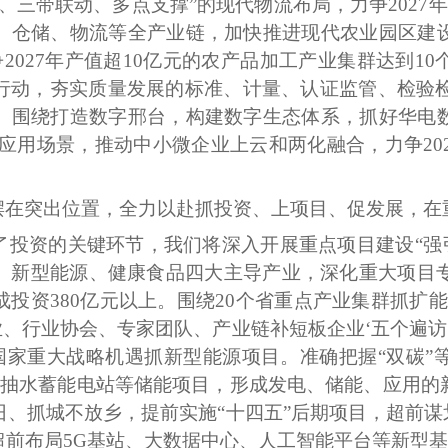
、三带联动、多点支撑”的现代物流布局，力争2027年
、仓储、物流等全产业链，加快推进现代农业园区建
争2027年产值超10亿元的农产品加工产业集群达到1
动，夯实质量发展的标准、计量、认证监管、检验检测
。围绕打造数字邢台，构建数字生态体系，抓好华电
应用场景，推动中小微企业上云和两化融合，力争202
摆在突出位置，全力以赴抓投资、上项目、促发展，在
了投资的关键环节，我们将深入开展重点项目建设
“
、新型能源、健康食品四大主导产业，深化重大项目专
投资380亿元以上。围绕20个省重点产业集群抓扩
业、行业协会、专家团队、产业链补短板企业‘五个遍访
围绕国家重大战略机遇抓新型能源项目。准确把握“双碳
设抽水蓄能电站等储能项目，形成发电、储能、应用的
、抓城不放乡，提前实施“十四五”后期项目，超前谋
超前布局5G基站、大数据中心、人工智能平台等新型