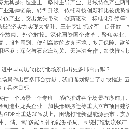
济尤其是制造业上，坚持主导产业、县域特色产业两
产业延伸链条、转型升级；依托科技创新和比较优势
特色产业，突出龙头带动、创新驱动、标准化引领等
县域经济实力实现大提升。三是突出抓改革、促开放。
企敢闯、外企敢投。深化国资国企改革，聚焦实业
境，服务周到、便利高效的政务环境，多元保障、融
用环境；深化与石家庄海关、天津港合作，加快推动
推进中国式现代化河北场景作出更多邢台贡献？
北场景作出更多邢台贡献，我们谋划提出了加快推进
“
确了具体目标。
实行一个场景一个专班，系统推进各个场景有序铺开
等制造业龙头企业，加快邢钢搬迁等重大立市项目建
值占GDP比重达30%以上。围绕打造新型能源强市，
水、储、氢”多能互补的能源格局。围绕打造物流强市