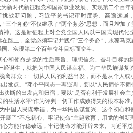
十大为新时代新征程党和国家事业发展、实现第二个百
挑战新问题，习近平总书记审时度势、高瞻远瞩，
进，“三个务必”不仅继承了“两个务必”思想，而且增加
精神。这是新征程上对全党全国人民以中国式现代化
在路上，全党必须牢记并践行“三个务必”，永葆马克
强国、实现第二个百年奋斗目标而奋斗。
的初心和使命是党的性质宗旨、理想信念、奋斗目标的
一经诞生，就把为中国人民谋幸福、为中华民族谋复
不脱离群众；一切从人民的利益出发，而不是从个人或
出发点。”邓小平同志一再强调，要以“人民拥护不拥
出决断的出发点和归宿，要以“是否有利于发展社会主
民的生活水平”作为评判一切工作成败得失的根本标准
是为中国人民谋幸福，为中华民族谋复兴。这个初心和
党开展了“不忘初心、牢记使命”主题教育，用党的创
心方能行稳致远，牢记使命才能开辟未来。习近平总书