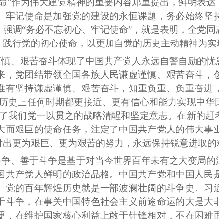
命”作为伟大建党精神的重要内容郑重提出，鲜明表达
、牢记使命是加强党的建设的永恒课题，务必始终坚
强调“务必不忘初心、牢记使命”，就是表明，全党同
，践行党的初心使命，以更加自觉的历史主动精神为实
谨慎、艰苦奋斗体现了中国共产党人永远自警自励的忧
来，党团结带领全国各族人民谦虚谨慎、艰苦奋斗，
唯有坚持谦虚谨慎、艰苦奋斗，知重负重、负重奋进
比历史上任何时期都更接近、更有信心和能力实现中华
显了我们党一以贯之的战略清醒和坚定意志。在新的赶
大而艰巨的使命任务，注定了中国共产党人的伟大事
付出更为艰巨、更为艰苦的努力，永远保持锐意进取的
斗争、善于斗争是基于对当今世界百年未有之大变局的
国共产党人鲜明的政治品格。中国共产党和中国人民
。党的百年辉煌历史就是一部波澜壮阔的斗争史。习
于斗争，在事关中国特色社会主义前途命运的大是大
硬，在维护国家核心利益上敢于针锋相对，不在困难