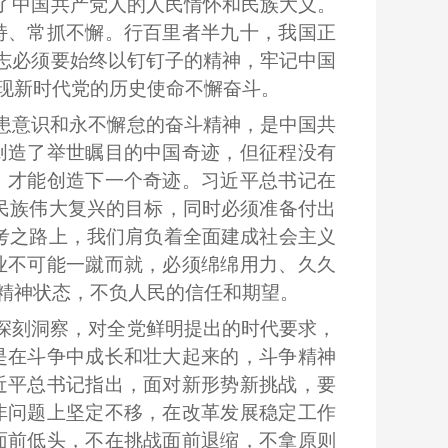
了中国共产党人的人民情怀和民族大义。
持、常抓不懈。行百里者半九十，我国正
志必须要始终以钉钉子的精神，牢记中国
现新时代党的历史使命不懈奋斗。
患意识和永不懈怠的奋斗精神，是中国共
创造了举世瞩目的中国奇迹，但征程没有
，才能创造下一个奇迹。习近平总书记在
民族伟大复兴的目标，同时必须准备付出
考之路上，我们肩负着全面建成社会主义
业不可能一蹴而就，必须绵绵用力、久久
精神状态，不负人民的信任和期望。
深刻洞察，对全党鲜明提出的时代要求，
是在斗争中成长和壮大起来的，斗争精神
近平总书记指出，面对新形势新挑战，要
非问题上坚定不移，在改革发展稳定工作
面前低头，不在挑战面前退缩，不拿原则