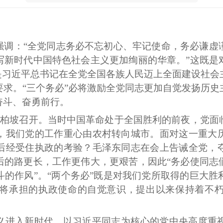
强调：
“全党同志务必不忘初心、牢记使命，务必谦虚
写新时代中国特色社会主义更加绚丽的华章。”这既是
是习近平总书记在全党全国各族人民迈上全面建设社会
求。“三个务必”必将激励全党同志更加自觉发扬历史
奋斗、奋勇前行。
在西柏坡召开。当时中国革命处于全国胜利的前夜，党
，我们党的工作重心由农村转向城市。面对这一重大
后经受住执政的考验？毛泽东同志在会上告诫全党，
后的路更长，工作更伟大，更艰苦，因此“务必使同志
的作风”。“两个务必”既是对我们党所取得的巨大胜
将承担的执政使命的自觉意识，提出以来保持着不
义进入新时代，以习近平同志为核心的党中央高度重