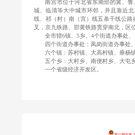
南宫市位于河北省东南部的冀、鲁
城、临清等大中城市环邻，并且靠近北京
线、祁（村）南（宫）线五条干线公路
叉，京九铁路、邯黄铁路贯穿南北，区
全市辖
6镇、5乡、4个街道办事处、
四个街道办事处：凤岗街道办事处
六个镇：苏村镇、大高村镇、垂杨
五个乡：大村乡、南便村乡、大屯
一个省级经济开发区。
冀公网安备 13