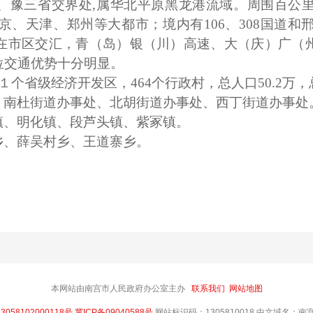
、豫三省交界处
,属华北平原黑龙港流域。周围百公
、天津、郑州等大都市；境内有106、308国道和
在市区交汇，青（岛）银（川）高速、大（庆）广（
位交通优势十分明显。
１个省级经济开发区，464个行政村，总人口50.2万，
、南杜街道办事处、北胡街道办事处、西丁街道办事处
镇、明化镇、段芦头镇、紫冢镇。
乡、薛吴村乡、王道寨乡。
本网站由南宫市人民政府办公室主办
联系我们
网站地图
058102000118号
冀ICP备09040588号
网站标识码：1305810018 中文域名：南