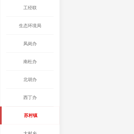
工经联
生态环境局
凤岗办
南杜办
北胡办
西丁办
苏村镇
大村乡