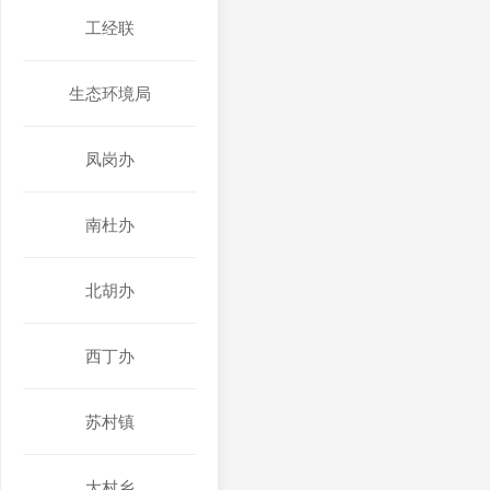
工经联
生态环境局
凤岗办
南杜办
北胡办
西丁办
苏村镇
大村乡