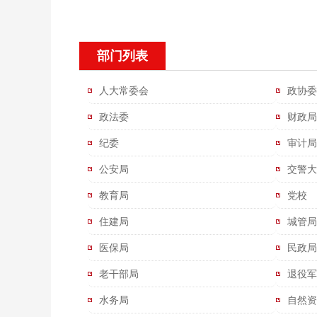
部门列表
人大常委会
政协委
政法委
财政局
纪委
审计局
公安局
交警大
教育局
党校
住建局
城管局
医保局
民政局
老干部局
退役军
水务局
自然资