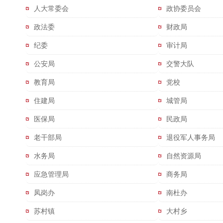
人大常委会
政协委员会
政法委
财政局
纪委
审计局
公安局
交警大队
教育局
党校
住建局
城管局
医保局
民政局
老干部局
退役军人事务局
水务局
自然资源局
应急管理局
商务局
凤岗办
南杜办
苏村镇
大村乡