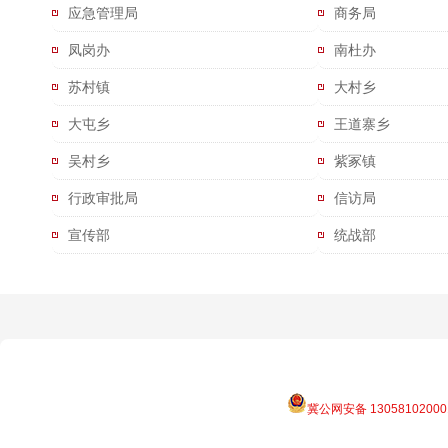
应急管理局
商务局
凤岗办
南杜办
苏村镇
大村乡
大屯乡
王道寨乡
吴村乡
紫冢镇
行政审批局
信访局
宣传部
统战部
冀公网安备 13058102000