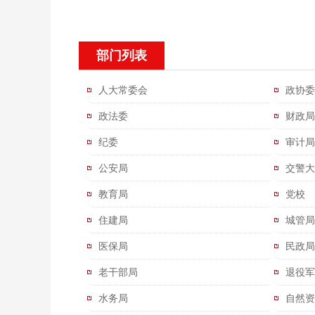
部门列表
人大常委会
政协委
政法委
财政局
纪委
审计局
公安局
交警大
教育局
党校
住建局
城管局
医保局
民政局
老干部局
退役军
水务局
自然资