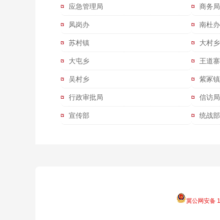
应急管理局
商务局
凤岗办
南杜办
苏村镇
大村乡
大屯乡
王道寨
吴村乡
紫冢镇
行政审批局
信访局
宣传部
统战部
冀公网安备 13