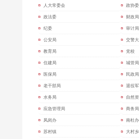
人大常委会
政协委
政法委
财政局
纪委
审计局
公安局
交警大
教育局
党校
住建局
城管局
医保局
民政局
老干部局
退役军
水务局
自然资
应急管理局
商务局
凤岗办
南杜办
苏村镇
大村乡