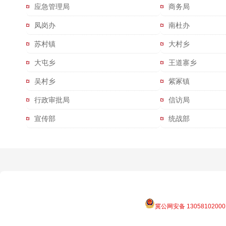
应急管理局
商务局
凤岗办
南杜办
苏村镇
大村乡
大屯乡
王道寨乡
吴村乡
紫冢镇
行政审批局
信访局
宣传部
统战部
冀公网安备 13058102000